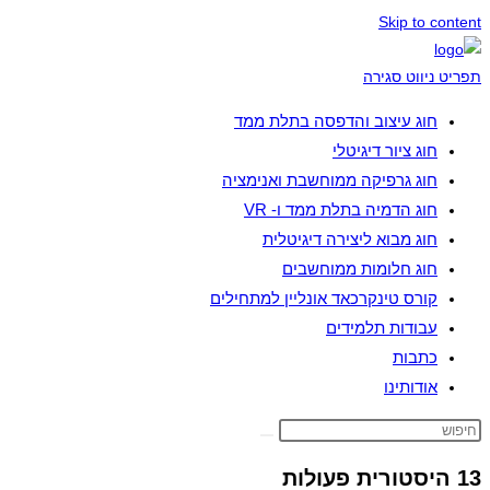
Skip to content
תפריט ניווט
סגירה
חוג עיצוב והדפסה בתלת ממד
חוג ציור דיגיטלי
חוג גרפיקה ממוחשבת ואנימציה
חוג הדמיה בתלת ממד ו- VR
חוג מבוא ליצירה דיגיטלית
חוג חלומות ממוחשבים
קורס טינקרכאד אונליין למתחילים
עבודות תלמידים
כתבות
אודותינו
13 היסטורית פעולות